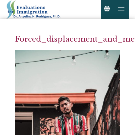
Forced_displacement_and_men