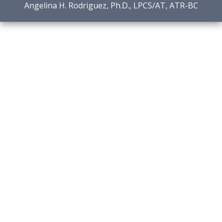
Angelina H. Rodriguez, Ph.D., LPCS/AT, ATR-BC